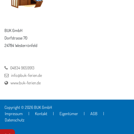
BUK GmbH
Dorfstrasse 70
24784 Westerrönfeld
04834 9659913
info@buk-ferien.de
www.buk-ferien.de
Copyright © 2026 BUK GmbH
Impressum
|
Kontakt
|
Eigentümer
|
AGB
|
Datenschutz