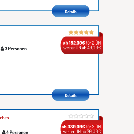
Details
ab 182,00€
für 2 ÜN
weiter ÜN ab 49,00€
3 Personen
Details
schen
ab 330,00€
für 3 ÜN
weiter ÜN ab 70,00€
4 Personen