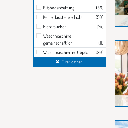
Fußbodenheizung
(36)
Keine Haustiere erlaubt
(50)
Nichtraucher
(74)
Waschmaschine
gemeinschaftlich
(11)
Waschmaschine im Objekt
(20)
Filter löschen