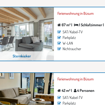
Ferienwohnung in Büsum
67 m² |
1 Schlafzimmer |
SAT/Kabel-TV
Parkplatz
W-LAN
Nichtraucher
Sternkieker
Ferienwohnung in Büsum
42 m² |
4 Personen
SAT/Kabel-TV
Parkplatz