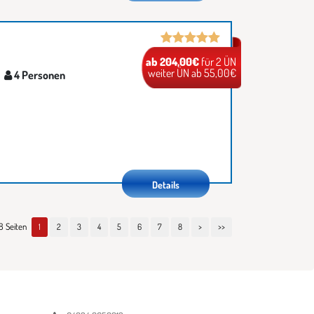
ab 204,00€
für 2 ÜN
weiter ÜN ab 55,00€
4 Personen
Details
 8 Seiten
1
2
3
4
5
6
7
8
>
>>