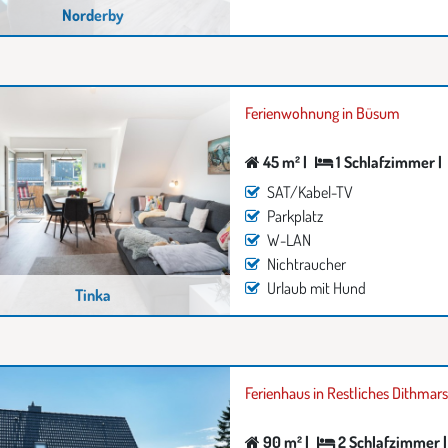
Norderby
Ferienwohnung in Büsum
45 m² |
1 Schlafzimmer |
SAT/Kabel-TV
Parkplatz
W-LAN
Nichtraucher
Urlaub mit Hund
Tinka
Ferienhaus in Restliches Dithmar
90 m² |
2 Schlafzimmer |