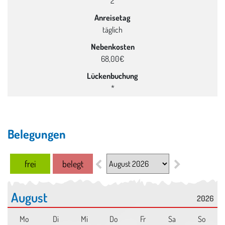
2
Anreisetag
täglich
Nebenkosten
68,00€
Lückenbuchung
*
Belegungen
Monats auswahl
frei
belegt
August
2026
Mo
Di
Mi
Do
Fr
Sa
So