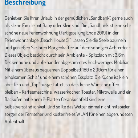
Beschreibung
Genießen Sie Ihren Urlaub in der gemütlichen „Sandbank", gerne auch
als kleine Familie mit Baby oder Kleinkind. Die „Sandbank ist eine sehr
schöne neue Ferienwohnung (Fertigstellung Ende 2019) in der
Ferienwohnanlage „Beach House 5 ". Lassen Sie die Seele baumeln
und genießen Sie Ihren Morgenkaffee auf dem sonnigen Achterdeck.
Dieses Objekt besticht durch sein Ambiente - Spitzdach mit 3,6m
Deckenhöhe und aufeinander abgestimmtes hochwertiges Mobiliar,
Mit einem überaus bequemen Doppelbett 180 x 200cm für einen
erholsamen Schlaf und einem schönen Essplatz. Die Küche ist klein
aber fein und „Top" ausgestattet, so dass keine Wünsche offen
bleiben - Kaffeemaschine, Wasserkocher, Toaster, Mikrowelle und ein
Backofen mit einem 2-Platten Cerankochfeld sind eine
Selbstverständlichkeit. Und sollte das Wetter einmal nicht mitspielen,
sorgen der Fernseher und kostenfreies WLAN für einen abgerundeten
Aufenthalt.