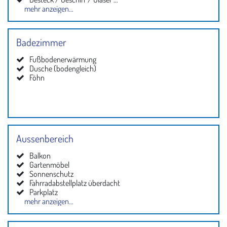
mehr anzeigen...
Kühlschrank
Mikrowelle
Geschirrspüler
Badezimmer
Fußbodenerwärmung
Dusche (bodengleich)
Föhn
Aussenbereich
Balkon
Gartenmöbel
Sonnenschutz
Fahrradabstellplatz überdacht
Parkplatz
mehr anzeigen...
Abstellkammer / Schuppen abschließbar