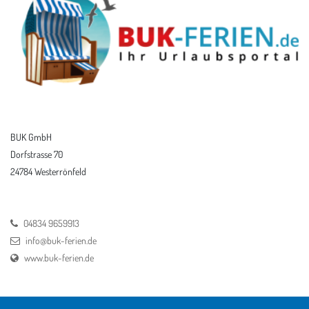
BUK GmbH
Dorfstrasse 70
24784 Westerrönfeld
04834 9659913
info@buk-ferien.de
www.buk-ferien.de