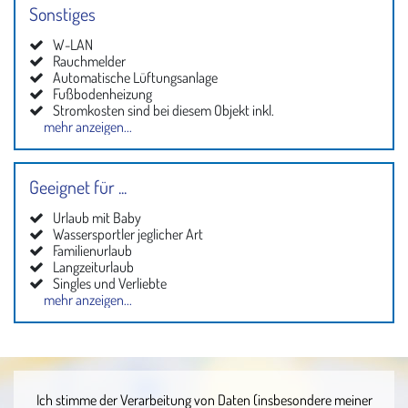
Sonstiges
W-LAN
Rauchmelder
Automatische Lüftungsanlage
Fußbodenheizung
Stromkosten sind bei diesem Objekt inkl.
mehr anzeigen...
Internet
Plissees
Haustiere nicht erlaubt
Staubsauger
Geeignet für ...
Urlaub mit Baby
Wassersportler jeglicher Art
Familienurlaub
Langzeiturlaub
Singles und Verliebte
mehr anzeigen...
Urlaub am Strand
Nichtraucher
Ich stimme der Verarbeitung von Daten (insbesondere meiner