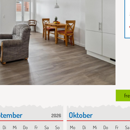
fre
ptember
Oktober
2026
Di
Mi
Do
Fr
Sa
So
Mo
Di
Mi
Do
Fr
Sa