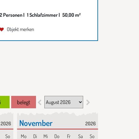
2 Personen |
1 Schlafzimmer |
50,00 m²
Objekt merken
Monats auswahl
i
belegt
November
2026
2026
So
Mo
Di
Mi
Do
Fr
Sa
So