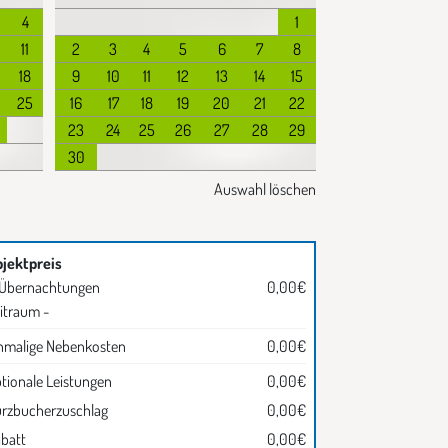
4
1
11
2
3
4
5
6
7
8
18
9
10
11
12
13
14
15
25
16
17
18
19
20
21
22
23
24
25
26
27
28
29
30
Auswahl löschen
jektpreis
 Übernachtungen
0,00€
itraum -
nmalige Nebenkosten
0,00€
tionale Leistungen
0,00€
rzbucherzuschlag
0,00€
batt
0,00€