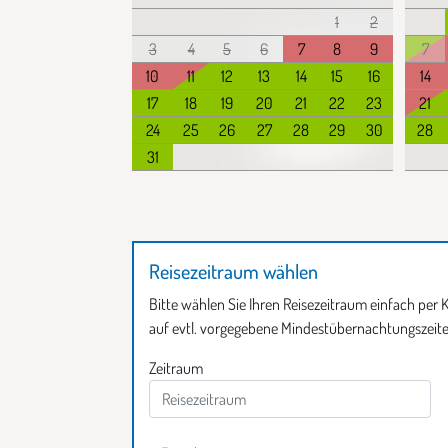
1
2
3
4
5
6
7
8
9
7
10
11
12
13
14
15
16
14
17
18
19
20
21
22
23
21
24
25
26
27
28
29
30
28
31
Reisezeitraum wählen
Bitte wählen Sie Ihren Reisezeitraum einfach per K
auf evtl. vorgegebene Mindestübernachtungszeite
Zeitraum