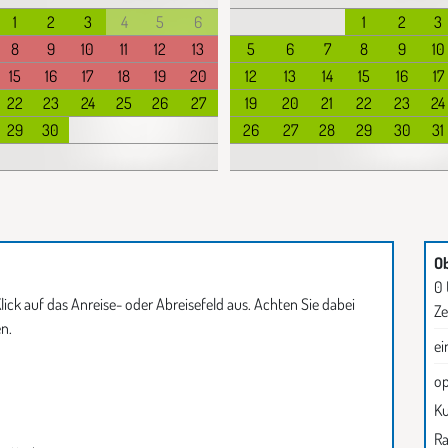
1
2
3
4
5
6
1
2
3
8
9
10
11
12
13
5
6
7
8
9
10
15
16
17
18
19
20
12
13
14
15
16
17
22
23
24
25
26
27
19
20
21
22
23
24
29
30
26
27
28
29
30
31
Ob
0
lick auf das Anreise- oder Abreisefeld aus. Achten Sie dabei
Ze
n.
ei
op
Ku
Ra