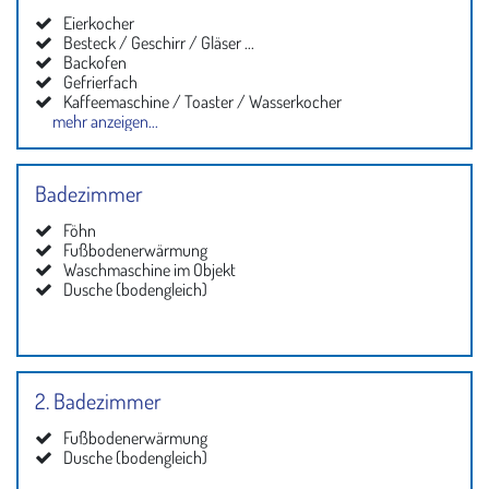
Eierkocher
Besteck / Geschirr / Gläser ...
Backofen
Gefrierfach
Kaffeemaschine / Toaster / Wasserkocher
mehr anzeigen...
Kapsel-Espressoautomat
Küche
Kühlschrank
Mikrowelle
Geschirrspüler
Badezimmer
Föhn
Fußbodenerwärmung
Waschmaschine im Objekt
Dusche (bodengleich)
2. Badezimmer
Fußbodenerwärmung
Dusche (bodengleich)