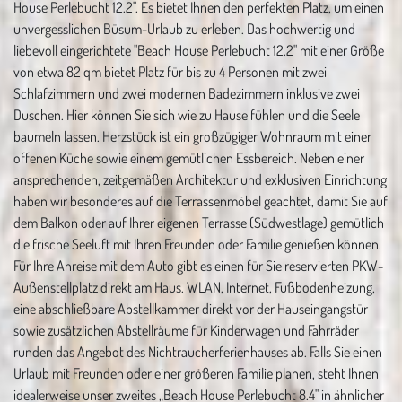
House Perlebucht 12.2". Es bietet Ihnen den perfekten Platz, um einen
unvergesslichen Büsum-Urlaub zu erleben. Das hochwertig und
liebevoll eingerichtete "Beach House Perlebucht 12.2" mit einer Größe
von etwa 82 qm bietet Platz für bis zu 4 Personen mit zwei
Schlafzimmern und zwei modernen Badezimmern inklusive zwei
Duschen. Hier können Sie sich wie zu Hause fühlen und die Seele
baumeln lassen. Herzstück ist ein großzügiger Wohnraum mit einer
offenen Küche sowie einem gemütlichen Essbereich. Neben einer
ansprechenden, zeitgemäßen Architektur und exklusiven Einrichtung
haben wir besonderes auf die Terrassenmöbel geachtet, damit Sie auf
dem Balkon oder auf Ihrer eigenen Terrasse (Südwestlage) gemütlich
die frische Seeluft mit Ihren Freunden oder Familie genießen können.
Für Ihre Anreise mit dem Auto gibt es einen für Sie reservierten PKW-
Außenstellplatz direkt am Haus. WLAN, Internet, Fußbodenheizung,
eine abschließbare Abstellkammer direkt vor der Hauseingangstür
sowie zusätzlichen Abstellräume für Kinderwagen und Fahrräder
runden das Angebot des Nichtraucherferienhauses ab. Falls Sie einen
Urlaub mit Freunden oder einer größeren Familie planen, steht Ihnen
idealerweise unser zweites „Beach House Perlebucht 8.4" in ähnlicher