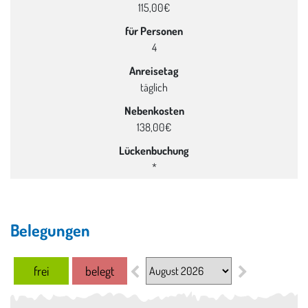
115,00€
für Personen
4
Anreisetag
täglich
Nebenkosten
138,00€
Lückenbuchung
*
Belegungen
Monats auswahl
frei
belegt