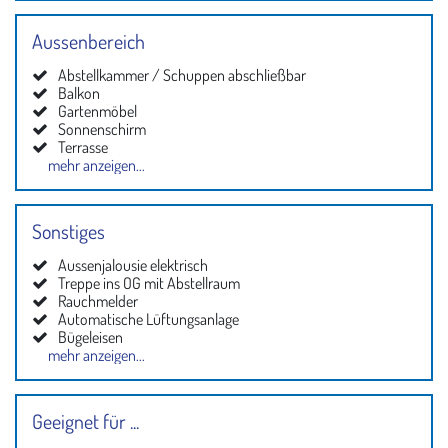
Aussenbereich
Abstellkammer / Schuppen abschließbar
Balkon
Gartenmöbel
Sonnenschirm
Terrasse
mehr anzeigen...
Parkplatz
Garten
Sonstiges
Aussenjalousie elektrisch
Treppe ins OG mit Abstellraum
Rauchmelder
Automatische Lüftungsanlage
Bügeleisen
mehr anzeigen...
W-LAN
Verdunkelungsplissees
Fußbodenheizung
Bügelbrett
Stromkosten sind bei diesem Objekt inkl.
Internet
Haustiere nicht erlaubt
Staubsauger
Geeignet für ...