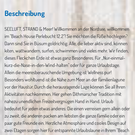
Beschreibung
SEELUFT, STRAND & Meer! Willkommen an der Nordsee, willkommen
im "Beach House Perlebucht 12.2"! Sie möchten die Füße hochlegen?
Dann sind Sie in Büsum goldrichtig. Alle, die lieber aktiv sind, können
kiten, wattwandern, surfen, schwimmen und vieles mehr. Wir finden,
dieses Fleckchen Erde ist etwas ganz Besonderes. Für „Nur-einmal-
kurz-die-Nase-in-den-Wind-halten" oder für ganze Urlaubstage.
Allein die meeresberauschende Umgebung ist Wellness pur!
Besonders wohltuend ist die Nähe zum Meer an der Familienlagune
vor der Haustür. Durch die herausragende Lage können Sie all Ihren
Aktivitäten nachkommen. Hier gehen Dithmarscher Tradition mit
nahezu unendlichen Freizeitvergnügen Hand in Hand. Urlaub
bedeutet für jeden etwas anderes: Die einen verreisen gern allein oder
zu zweit, die anderen packen am liebsten die ganze Familie oder ein
paar gute Freunde ein. Herzliche Atmosphäre und cooles Design auf
zwei Etagen sorgen hier für entspannte Urlaubslaune in Ihrem "Beach