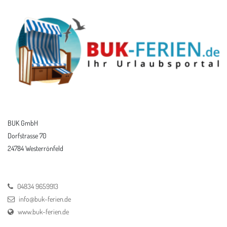
BUK GmbH
Dorfstrasse 70
24784 Westerrönfeld
04834 9659913
info@buk-ferien.de
www.buk-ferien.de