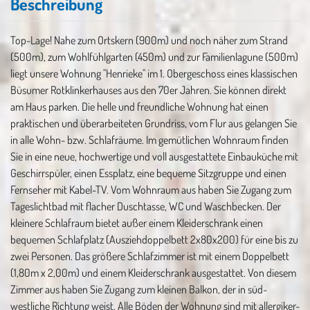
Beschreibung
Top-Lage! Nahe zum Ortskern (900m) und noch näher zum Strand
(500m), zum Wohlfühlgarten (450m) und zur Familienlagune (500m)
liegt unsere Wohnung "Henrieke" im 1. Obergeschoss eines klassischen
Büsumer Rotklinkerhauses aus den 70er Jahren. Sie können direkt
am Haus parken. Die helle und freundliche Wohnung hat einen
praktischen und überarbeiteten Grundriss, vom Flur aus gelangen Sie
in alle Wohn- bzw. Schlafräume. Im gemütlichen Wohnraum finden
Sie in eine neue, hochwertige und voll ausgestattete Einbauküche mit
Geschirrspüler, einen Essplatz, eine bequeme Sitzgruppe und einen
Fernseher mit Kabel-TV. Vom Wohnraum aus haben Sie Zugang zum
Tageslichtbad mit flacher Duschtasse, WC und Waschbecken. Der
kleinere Schlafraum bietet außer einem Kleiderschrank einen
bequemen Schlafplatz (Ausziehdoppelbett 2x80x200) für eine bis zu
zwei Personen. Das größere Schlafzimmer ist mit einem Doppelbett
(1,80m x 2,00m) und einem Kleiderschrank ausgestattet. Von diesem
Zimmer aus haben Sie Zugang zum kleinen Balkon, der in süd-
westliche Richtung weist. Alle Böden der Wohnung sind mit allergiker-