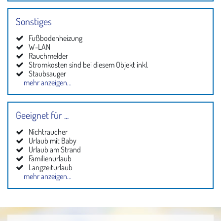
Sonstiges
Fußbodenheizung
W-LAN
Rauchmelder
Stromkosten sind bei diesem Objekt inkl.
Staubsauger
mehr anzeigen...
Haustiere nicht erlaubt
Internet
Plissees
Geeignet für ...
Nichtraucher
Urlaub mit Baby
Urlaub am Strand
Familienurlaub
Langzeiturlaub
mehr anzeigen...
Singles und Verliebte
Wassersportler jeglicher Art