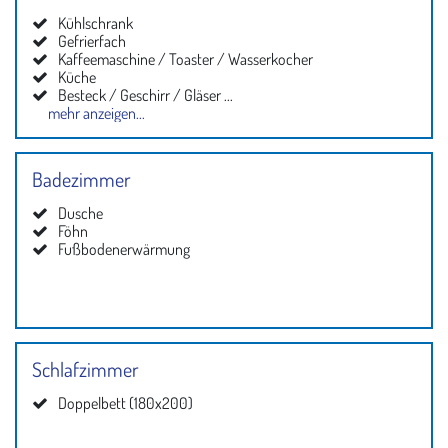
Kühlschrank
Gefrierfach
Kaffeemaschine / Toaster / Wasserkocher
Küche
Besteck / Geschirr / Gläser ...
mehr anzeigen...
Backofen
Geschirrspüler
Badezimmer
Dusche
Föhn
Fußbodenerwärmung
Schlafzimmer
Doppelbett (180x200)