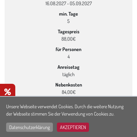
16.08.2027 - 05.09.2027
min. Tage
5
Tagespreis
88,00€
für Personen
4
Anreisetag
täglich
Nebenkosten
n
84,00€
Lückenbuchung
Unsere Webseite verwendet Cookies. Durch die weitere Nutzung
*
der Webseite stimmen Sie der Verwendung von Cookies zu.
Saisonzeit
Datenschutzerklärung
AKZEPTIEREN
Nachsaison