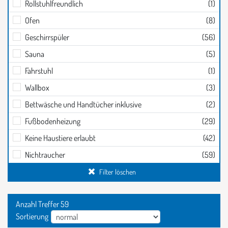
Rollstuhlfreundlich
(1)
Ofen
(8)
Geschirrspüler
(56)
Sauna
(5)
Fahrstuhl
(1)
Wallbox
(3)
Bettwäsche und Handtücher inklusive
(2)
Fußbodenheizung
(29)
Keine Haustiere erlaubt
(42)
Nichtraucher
(59)
Filter löschen
Anzahl Treffer 59
Eingabe Sotierart
Sortierung