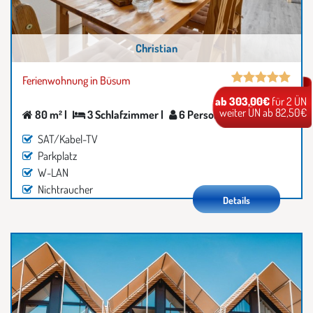
Christian
Ferienwohnung in Büsum
ab 303,00€
für 2 ÜN
weiter ÜN ab 82,50€
80 m² |
3 Schlafzimmer |
6 Personen
SAT/Kabel-TV
Parkplatz
W-LAN
Nichtraucher
Details