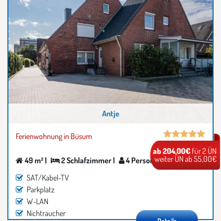
Antje
Ferienwohnung in Büsum
ab 204,00€
für 2 ÜN
weiter ÜN ab 55,00€
49 m² |
2 Schlafzimmer |
4 Personen
SAT/Kabel-TV
Parkplatz
W-LAN
Nichtraucher
Details