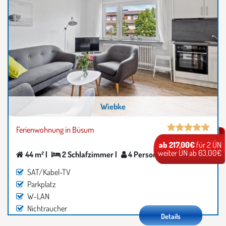
Wiebke
Ferienwohnung in Büsum
ab 217,00€
für 2 ÜN
weiter ÜN ab 63,00€
44 m² |
2 Schlafzimmer |
4 Personen
SAT/Kabel-TV
Parkplatz
W-LAN
Nichtraucher
Details