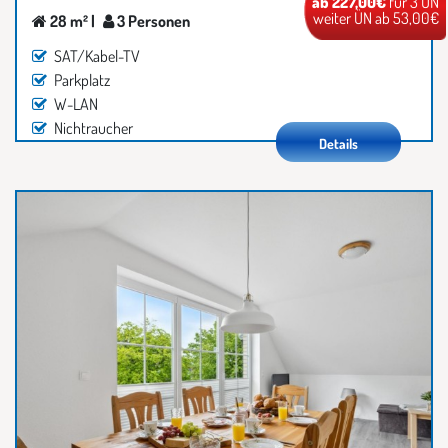
ab 227,00€
für 3 ÜN
weiter ÜN ab 53,00€
28 m² |
3 Personen
SAT/Kabel-TV
Parkplatz
W-LAN
Nichtraucher
Details