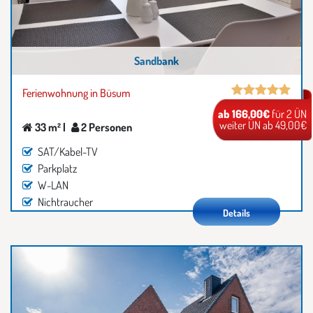
Sandbank
Ferienwohnung in Büsum
ab 166,00€
für 2 ÜN
weiter ÜN ab 49,00€
33 m² |
2 Personen
SAT/Kabel-TV
Parkplatz
W-LAN
Nichtraucher
Details