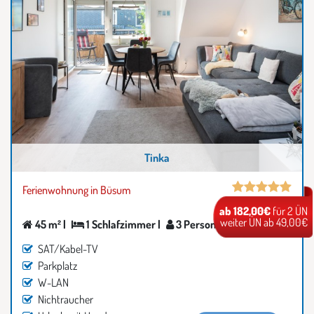
Tinka
Ferienwohnung in Büsum
ab 182,00€
für 2 ÜN
weiter ÜN ab 49,00€
45 m² |
1 Schlafzimmer |
3 Personen
SAT/Kabel-TV
Parkplatz
W-LAN
Nichtraucher