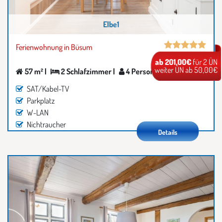
Elbe1
Ferienwohnung in Büsum
ab 201,00€
für 2 ÜN
weiter ÜN ab 50,00€
57 m² |
2 Schlafzimmer |
4 Personen
SAT/Kabel-TV
Parkplatz
W-LAN
Nichtraucher
Details