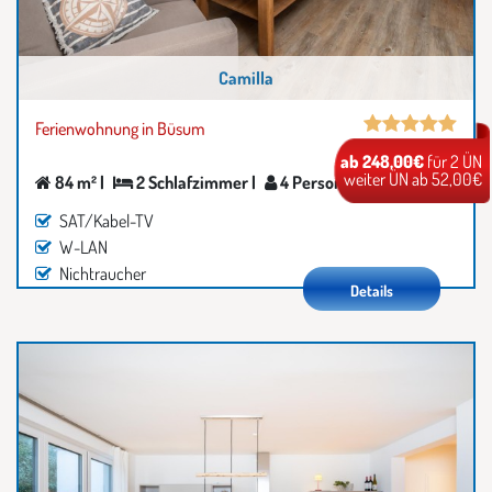
Camilla
Ferienwohnung in Büsum
ab 248,00€
für 2 ÜN
weiter ÜN ab 52,00€
84 m² |
2 Schlafzimmer |
4 Personen
SAT/Kabel-TV
W-LAN
Nichtraucher
Details