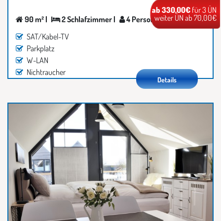
ab 330,00€
für 3 ÜN
weiter ÜN ab 70,00€
90 m² |
2 Schlafzimmer |
4 Personen
SAT/Kabel-TV
Parkplatz
W-LAN
Nichtraucher
Details