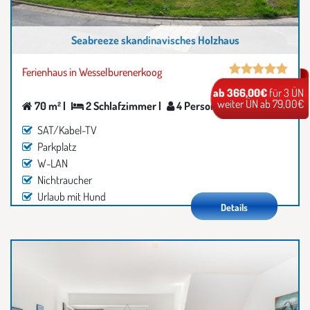
Seabreeze skandinavisches Holzhaus
Ferienhaus in Wesselburenerkoog
ab 366,00€
für 3 ÜN
weiter ÜN ab 79,00€
70 m² |
2 Schlafzimmer |
4 Personen
SAT/Kabel-TV
Parkplatz
W-LAN
Nichtraucher
Urlaub mit Hund
Details