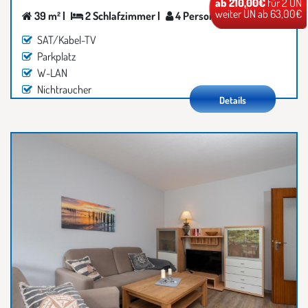
ab 210,00€
für 2 ÜN
weiter ÜN ab 63,00€
39 m² |
2 Schlafzimmer |
4 Personen
SAT/Kabel-TV
Parkplatz
W-LAN
Nichtraucher
Details