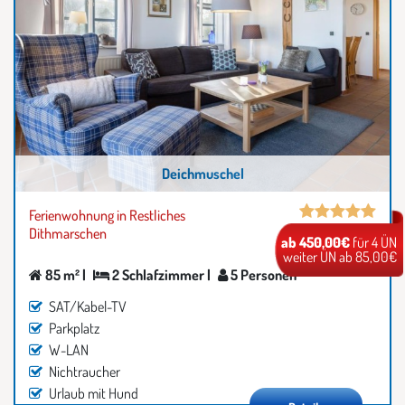
Deichmuschel
Ferienwohnung in Restliches
Dithmarschen
ab 450,00€
für 4 ÜN
weiter ÜN ab 85,00€
85 m² |
2 Schlafzimmer |
5 Personen
SAT/Kabel-TV
Parkplatz
W-LAN
Nichtraucher
Urlaub mit Hund