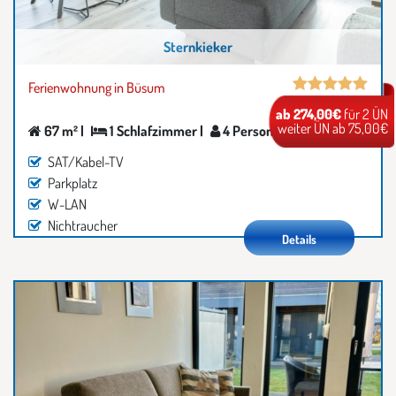
Sternkieker
Ferienwohnung in Büsum
ab 274,00€
für 2 ÜN
weiter ÜN ab 75,00€
67 m² |
1 Schlafzimmer |
4 Personen
SAT/Kabel-TV
Parkplatz
W-LAN
Nichtraucher
Details