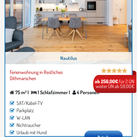
Nautilus
Ferienwohnung in Restliches
Dithmarschen
ab 256,00€
für 2 ÜN
weiter ÜN ab 59,00€
75 m² |
1 Schlafzimmer |
4 Personen
SAT/Kabel-TV
Parkplatz
W-LAN
Nichtraucher
Urlaub mit Hund