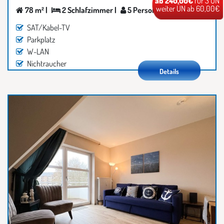
ab 240,00€
für 3 ÜN
weiter ÜN ab 60,00€
78 m² |
2 Schlafzimmer |
5 Personen
SAT/Kabel-TV
Parkplatz
W-LAN
Nichtraucher
Details