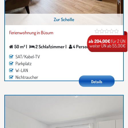
Zur Scholle
Ferienwohnung in Büsum
ab 204,00€
für 2 ÜN
weiter ÜN ab 55,00€
50 m² |
2 Schlafzimmer |
4 Personen
SAT/Kabel-TV
Parkplatz
W-LAN
Nichtraucher
Details