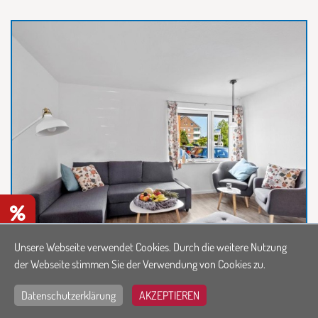
n
Unsere Webseite verwendet Cookies. Durch die weitere Nutzung
Johanne
der Webseite stimmen Sie der Verwendung von Cookies zu.
Ferienwohnung in Büsum
Datenschutzerklärung
AKZEPTIEREN
ab 210,00€
für 2 ÜN
weiter ÜN ab 63,00€