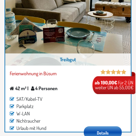
Treibgut
Ferienwohnung in Büsum
ab 190,00€
für 2 ÜN
weiter ÜN ab 55,00€
42 m² |
4 Personen
SAT/Kabel-TV
Parkplatz
W-LAN
Nichtraucher
Urlaub mit Hund
Details