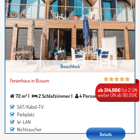
Beachhus
Ferienhaus in Büsum
ab 314,00€
für 2 ÜN
weiter ÜN ab 90,00€
72 m² |
2 Schlafzimmer |
4 Personen
SAT/Kabel-TV
Parkplatz
W-LAN
Nichtraucher
Details